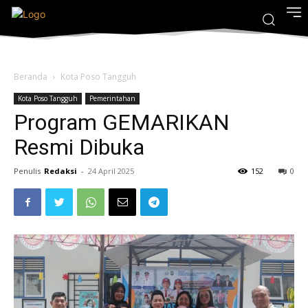
Beranda
Kota Poso Tangguh
Kota Poso Tangguh
Pemerintahan
Program GEMARIKAN
Resmi Dibuka
Penulis
Redaksi
-
24 April 2025
152
0