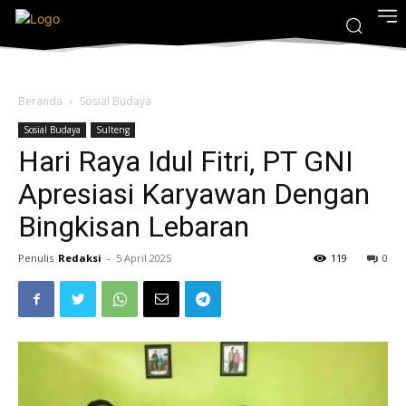
Beranda
Sosial Budaya
Sosial Budaya
Sulteng
Hari Raya Idul Fitri, PT GNI
Apresiasi Karyawan Dengan
Bingkisan Lebaran
Penulis
Redaksi
-
5 April 2025
119
0