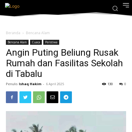
Beranda
Bencana Alam
Bencana Alam
Cuaca
Peristiwa
Angin Puting Beliung Rusak
Rumah dan Fasilitas Sekolah
di Tabalu
Penulis
Ishaq Hakim
-
6 April 2025
130
0