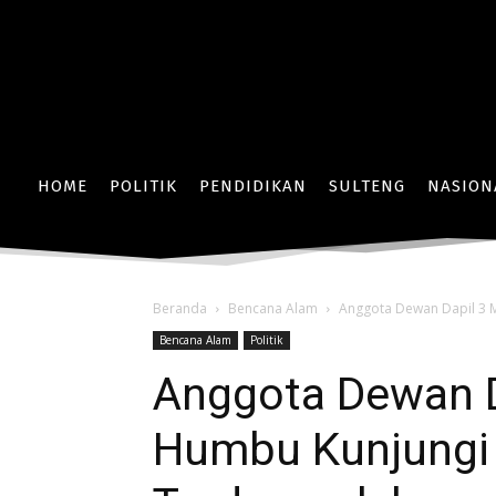
HOME
POLITIK
PENDIDIKAN
SULTENG
NASION
Beranda
Bencana Alam
Anggota Dewan Dapil 3 
Bencana Alam
Politik
Anggota Dewan D
Humbu Kunjungi