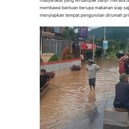
masyarakat yang terdampak banjir merasa dip
membawa bantuan berupa makanan siap saj
menyiapkan tempat pengunsian dirumah pri