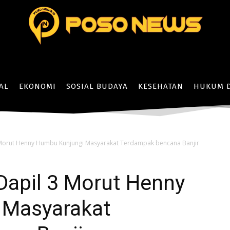
AL
EKONOMI
SOSIAL BUDAYA
KESEHATAN
HUKUM D
Morut Henny Humbu Kunjungi Masyarakat Terdampak bencana Banjir
apil 3 Morut Henny
 Masyarakat