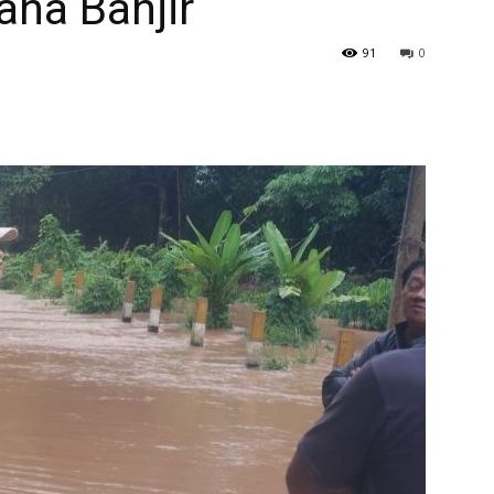
na Banjir
91
0