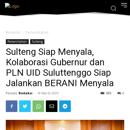
Beranda
Pemerintahan
Pemerintahan
Sulteng
Sulteng Siap Menyala,
Kolaborasi Gubernur dan
PLN UID Suluttenggo Siap
Jalankan BERANI Menyala
Penulis
Redaksi
-
18 Maret 2025
105
0