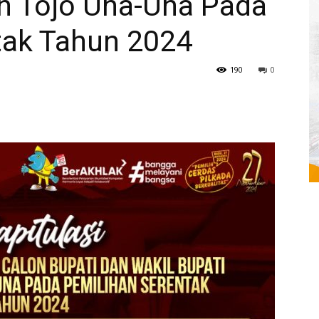
n Tojo Una-Una Pada
tak Tahun 2024
190
0