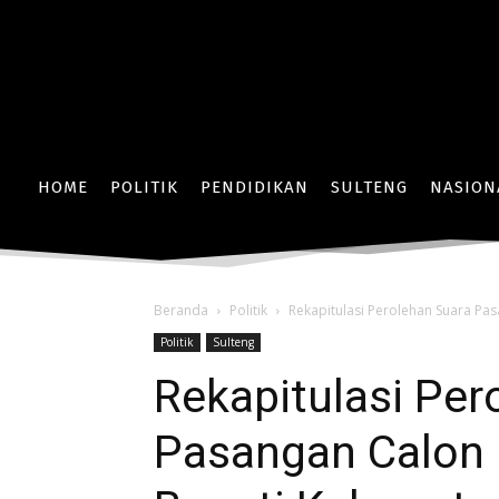
HOME
POLITIK
PENDIDIKAN
SULTENG
NASION
Beranda
Politik
Rekapitulasi Perolehan Suara Pa
Politik
Sulteng
Rekapitulasi Per
Pasangan Calon 