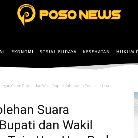
AL
EKONOMI
SOSIAL BUDAYA
KESEHATAN
HUKUM D
sangan Calon Bupati dan Wakil Bupati Kabupaten Tojo Una-Una...
olehan Suara
Bupati dan Wakil