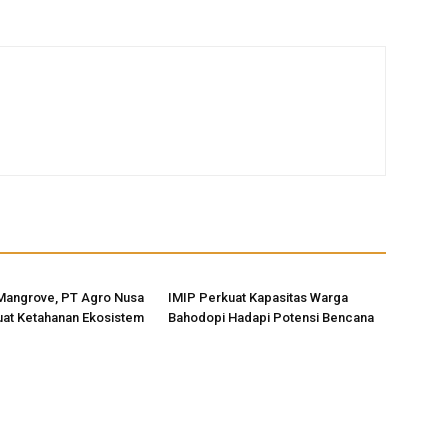
Mangrove, PT Agro Nusa
IMIP Perkuat Kapasitas Warga
uat Ketahanan Ekosistem
Bahodopi Hadapi Potensi Bencana