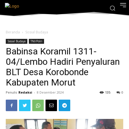
Beranda
Sosial Budaya
Sosial Budaya
TNI/Polri
Babinsa Koramil 1311-
04/Lembo Hadiri Penyaluran
BLT Desa Korobonde
Kabupaten Morut
Penulis
Redaksi
-
8 Desember 2024
135
0