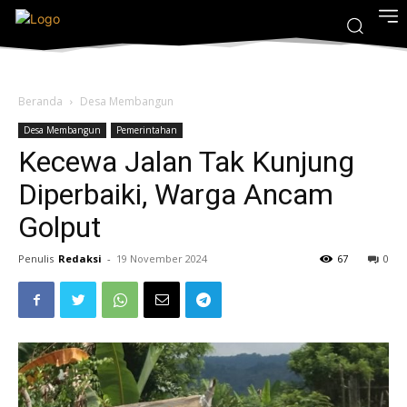
Beranda
Desa Membangun
Desa Membangun
Pemerintahan
Kecewa Jalan Tak Kunjung
Diperbaiki, Warga Ancam
Golput
Penulis
Redaksi
-
19 November 2024
67
0