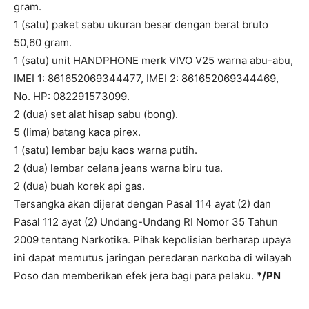
gram.
1 (satu) paket sabu ukuran besar dengan berat bruto
50,60 gram.
1 (satu) unit HANDPHONE merk VIVO V25 warna abu-abu,
IMEI 1: 861652069344477, IMEI 2: 861652069344469,
No. HP: 082291573099.
2 (dua) set alat hisap sabu (bong).
5 (lima) batang kaca pirex.
1 (satu) lembar baju kaos warna putih.
2 (dua) lembar celana jeans warna biru tua.
2 (dua) buah korek api gas.
Tersangka akan dijerat dengan Pasal 114 ayat (2) dan
Pasal 112 ayat (2) Undang-Undang RI Nomor 35 Tahun
2009 tentang Narkotika. Pihak kepolisian berharap upaya
ini dapat memutus jaringan peredaran narkoba di wilayah
Poso dan memberikan efek jera bagi para pelaku.
*/PN