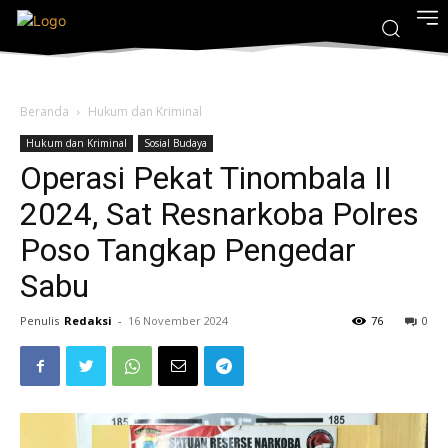
Beranda
Hukum dan Kriminal
Hukum dan Kriminal
Sosial Budaya
Operasi Pekat Tinombala II
2024, Sat Resnarkoba Polres
Poso Tangkap Pengedar
Sabu
Penulis
Redaksi
-
16 November 2024
76
0