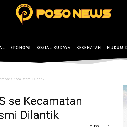
AL
EKONOMI
SOSIAL BUDAYA
KESEHATAN
HUKUM D
Ampana Kota Resmi Dilantik
S se Kecamatan
mi Dilantik
135
0