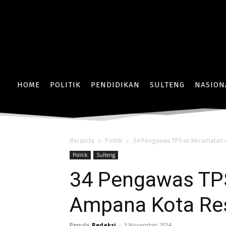
HOME
POLITIK
PENDIDIKAN
SULTENG
NASION
Beranda
Politik
34 Pengawas TPS se Kecamatan 
Politik
Sulteng
34 Pengawas TP
Ampana Kota Res
Penulis
Redaksi
-
3 November 2024