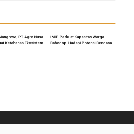
Mangrove, PT Agro Nusa
IMIP Perkuat Kapasitas Warga
uat Ketahanan Ekosistem
Bahodopi Hadapi Potensi Bencana