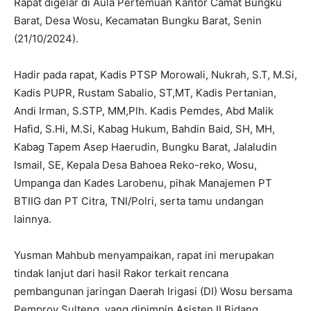
Rapat digelar di Aula Pertemuan Kantor Camat Bungku
Barat, Desa Wosu, Kecamatan Bungku Barat, Senin
(21/10/2024).
Hadir pada rapat, Kadis PTSP Morowali, Nukrah, S.T, M.Si,
Kadis PUPR, Rustam Sabalio, ST,MT, Kadis Pertanian,
Andi Irman, S.STP, MM,Plh. Kadis Pemdes, Abd Malik
Hafid, S.Hi, M.Si, Kabag Hukum, Bahdin Baid, SH, MH,
Kabag Tapem Asep Haerudin, Bungku Barat, Jalaludin
Ismail, SE, Kepala Desa Bahoea Reko-reko, Wosu,
Umpanga dan Kades Larobenu, pihak Manajemen PT
BTIIG dan PT Citra, TNI/Polri, serta tamu undangan
lainnya.
Yusman Mahbub menyampaikan, rapat ini merupakan
tindak lanjut dari hasil Rakor terkait rencana
pembangunan jaringan Daerah Irigasi (DI) Wosu bersama
Pemprov Sulteng, yang dipimpin Asisten II Bidang