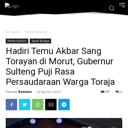
Beranda
Pemerintahan
Pemerintahan
Sosial Budaya
Hadiri Temu Akbar Sang
Torayan di Morut, Gubernur
Sulteng Puji Rasa
Persaudaraan Warga Toraja
Penulis
Redaksi
-
24 Agustus 2024
97
0