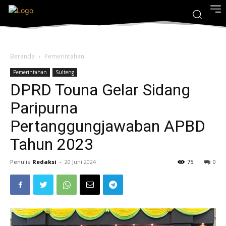
Beranda
Pemerintahan
Pemerintahan
Sulteng
DPRD Touna Gelar Sidang
Paripurna
Pertanggungjawaban APBD
Tahun 2023
Penulis
Redaksi
-
20 Juni 2024
75
0