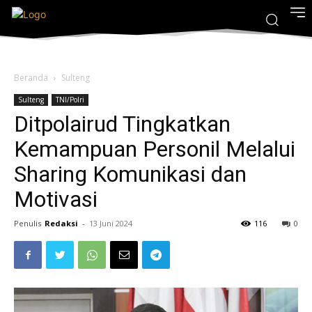
Beranda
Sulteng
Sulteng
TNI/Polri
Ditpolairud Tingkatkan
Kemampuan Personil Melalui
Sharing Komunikasi dan
Motivasi
Penulis
Redaksi
-
13 Juni 2024
116
0