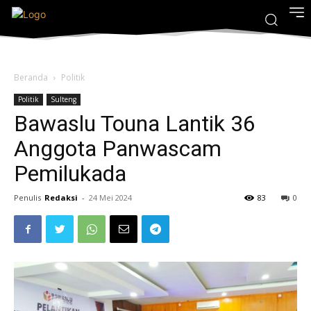
Beranda
Politik
Politik
Sulteng
Bawaslu Touna Lantik 36
Anggota Panwascam
Pemilukada
Penulis
Redaksi
-
24 Mei 2024
83
0