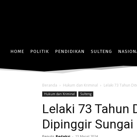
HOME
POLITIK
PENDIDIKAN
SULTENG
NASION
Beranda
Hukum dan Kriminal
Lelaki 73 Tahun D
Hukum dan Kriminal
Sulteng
Lelaki 73 Tahun
Dipinggir Sunga
Penulis
Redaksi
-
13 Maret 2024