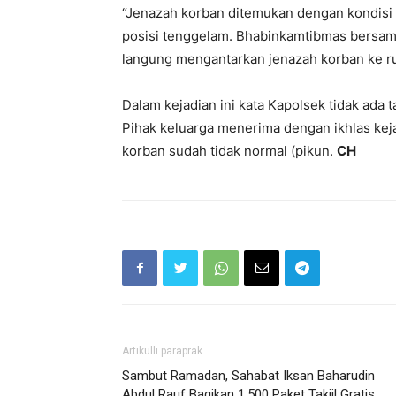
“Jenazah korban ditemukan dengan kondisi 
posisi tenggelam. Bhabinkamtibmas bersa
langung mengantarkan jenazah korban ke ru
Dalam kejadian ini kata Kapolsek tidak ada 
Pihak keluarga menerima dengan ikhlas keja
korban sudah tidak normal (pikun.
CH
Artikulli paraprak
Sambut Ramadan, Sahabat Iksan Baharudin
Abdul Rauf Bagikan 1.500 Paket Takjil Gratis