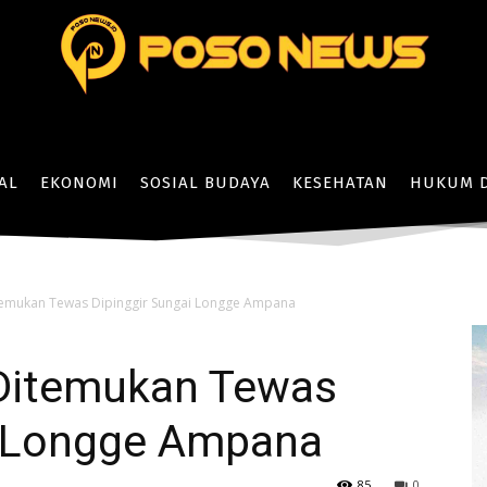
AL
EKONOMI
SOSIAL BUDAYA
KESEHATAN
HUKUM D
itemukan Tewas Dipinggir Sungai Longge Ampana
 Ditemukan Tewas
i Longge Ampana
85
0