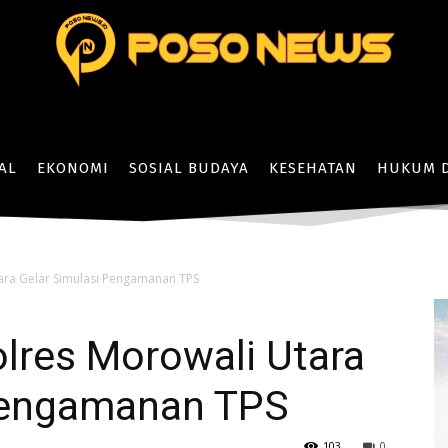
AL
EKONOMI
SOSIAL BUDAYA
KESEHATAN
HUKUM D
tara Gelar Simulasi Pengamanan TPS
lres Morowali Utara
Pengamanan TPS
103
0