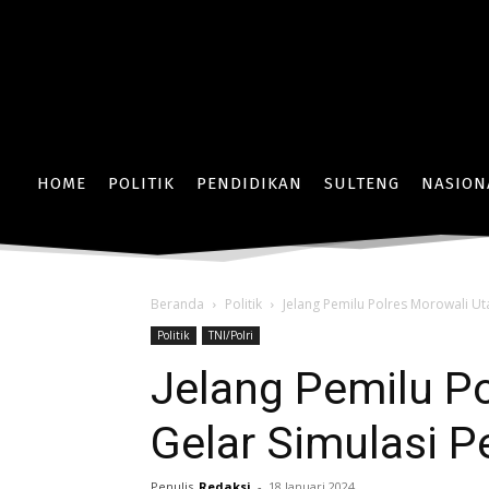
HOME
POLITIK
PENDIDIKAN
SULTENG
NASION
Beranda
Politik
Jelang Pemilu Polres Morowali U
Politik
TNI/Polri
Jelang Pemilu Po
Gelar Simulasi 
Penulis
Redaksi
-
18 Januari 2024