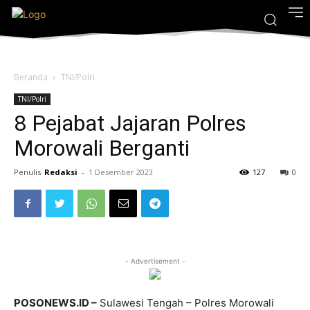
Beranda
TNI/Polri
TNI/Polri
8 Pejabat Jajaran Polres
Morowali Berganti
Penulis
Redaksi
-
1 Desember 2023
127
0
- Advertisement -
POSONEWS.ID –
Sulawesi Tengah – Polres Morowali