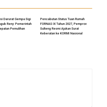
si Darurat Gempa Sigi
Pencabutan Status Tuan Rumah
agub Reny: Pemerintah
FORNAS IX Tahun 2027, Pemprov
epatan Pemulihan
Sulteng Resmi Ajukan Surat
Keberatan ke KORMI Nasional