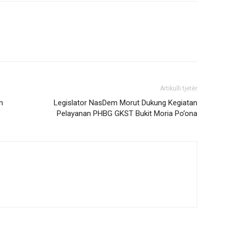
Artikulli tjetër
n
Legislator NasDem Morut Dukung Kegiatan
Pelayanan PHBG GKST Bukit Moria Po’ona