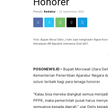
Honorer
Penulis
Redaksi
-
22 September 2022
Foto: Bupati Morut Delis J hehi saat menghadiri Rapat Koo
Kemenpan-RB Republik Indonesia (Dok.MC)
-
POSONEWS.ID –
Bupati Morowali Utara Del
Kementerian Penertiban Aparatur Negara d
solusi terbaik bagi para tenaga honorer.
“Kalau bisa mereka diangkat semua menjadi
PPPK, maka pemerintah pusat harus menyed
semuanya kepada daerah,” ujar Delis kepada 