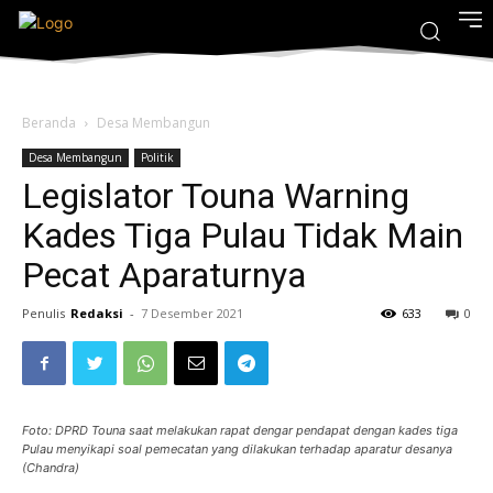
Beranda
Desa Membangun
Desa Membangun
Politik
Legislator Touna Warning
Kades Tiga Pulau Tidak Main
Pecat Aparaturnya
Penulis
Redaksi
-
7 Desember 2021
633
0
Foto: DPRD Touna saat melakukan rapat dengar pendapat dengan kades tiga
Pulau menyikapi soal pemecatan yang dilakukan terhadap aparatur desanya
(Chandra)