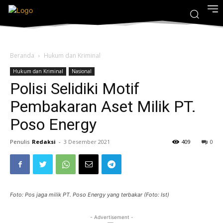
Beranda
Hukum dan Kriminal
Hukum dan Kriminal
Nasional
Polisi Selidiki Motif
Pembakaran Aset Milik PT.
Poso Energy
Penulis
Redaksi
-
3 Desember 2021
409
0
Foto: Pos jaga milik PT. Poso Energy yang terbakar (Foto: Ist)
- Advertisement -