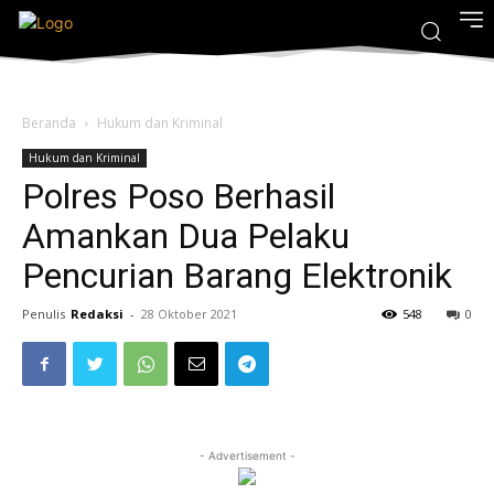
Beranda
Hukum dan Kriminal
Hukum dan Kriminal
Polres Poso Berhasil
Amankan Dua Pelaku
Pencurian Barang Elektronik
Penulis
Redaksi
-
28 Oktober 2021
548
0
- Advertisement -