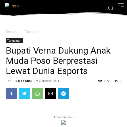
Beranda
Turnamen
Turnamen
Bupati Verna Dukung Anak
Muda Poso Berprestasi
Lewat Dunia Esports
Penulis
Redaksi
-
9 Oktober 2021
415
0
- Advertisement -