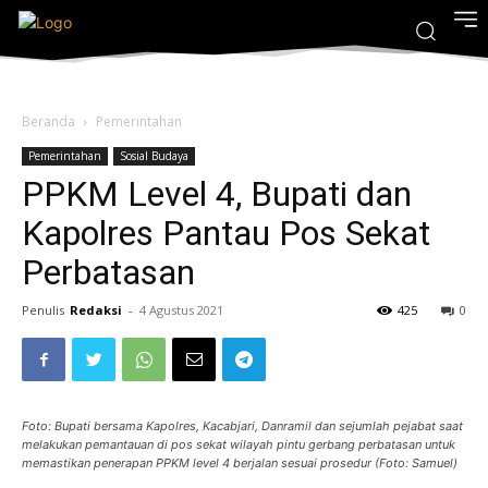
Beranda
Pemerintahan
Pemerintahan
Sosial Budaya
PPKM Level 4, Bupati dan
Kapolres Pantau Pos Sekat
Perbatasan
Penulis
Redaksi
-
4 Agustus 2021
425
0
Foto: Bupati bersama Kapolres, Kacabjari, Danramil dan sejumlah pejabat saat
melakukan pemantauan di pos sekat wilayah pintu gerbang perbatasan untuk
memastikan penerapan PPKM level 4 berjalan sesuai prosedur (Foto: Samuel)