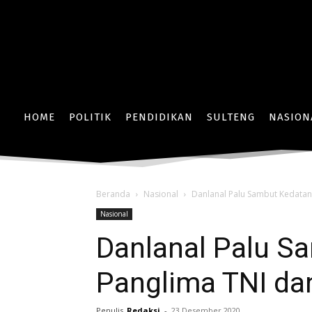
HOME
POLITIK
PENDIDIKAN
SULTENG
NASION
Beranda
Nasional
Danlanal Palu Sambut Kedatan
Nasional
Danlanal Palu S
Panglima TNI da
Penulis
Redaksi
-
23 Desember 2020