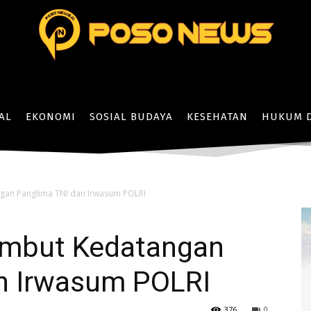
AL
EKONOMI
SOSIAL BUDAYA
KESEHATAN
HUKUM D
gan Panglima TNI dan Irwasum POLRI
ambut Kedatangan
n Irwasum POLRI
376
0