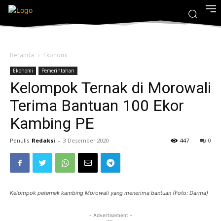
Beranda
Ekonomi
Ekonomi
Pemerintahan
Kelompok Ternak di Morowali
Terima Bantuan 100 Ekor
Kambing PE
Penulis
Redaksi
-
3 Desember 2020
447
0
Kelompok peternak kambing Morowali yang menerima bantuan (Foto: Darma)
- Advertisement -