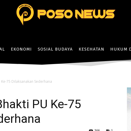
AL
EKONOMI
SOSIAL BUDAYA
KESEHATAN
HUKUM D
U Ke-75 Dilaksanakan Sederhana
Bhakti PU Ke-75
derhana
366
0