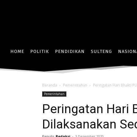
HOME
POLITIK
PENDIDIKAN
SULTENG
NASION
Beranda
Pemerintahan
Peringatan Hari Bhakti P
Pemerintahan
Peringatan Hari 
Dilaksanakan Se
Penulis
Redaksi
-
3 Desember 2020