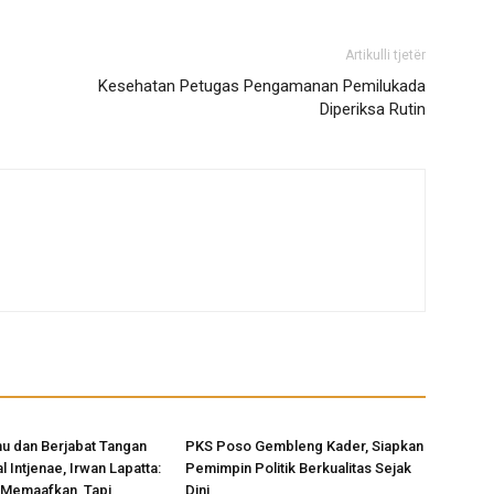
Artikulli tjetër
Kesehatan Petugas Pengamanan Pemilukada
Diperiksa Rutin
u dan Berjabat Tangan
PKS Poso Gembleng Kader, Siapkan
 Intjenae, Irwan Lapatta:
Pemimpin Politik Berkualitas Sejak
 Memaafkan, Tapi
Dini