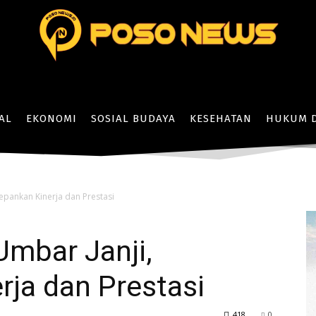
AL
EKONOMI
SOSIAL BUDAYA
KESEHATAN
HUKUM D
epankan Kinerja dan Prestasi
Umbar Janji,
ja dan Prestasi
418
0