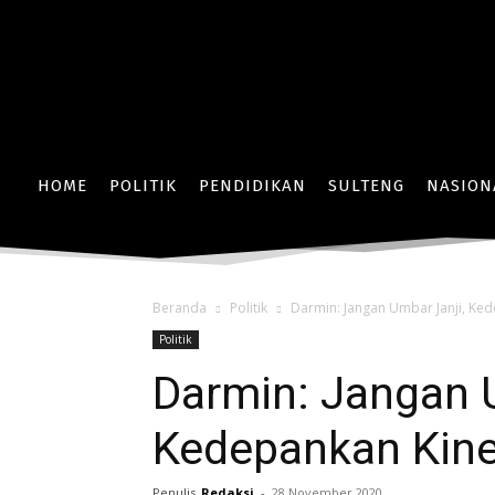
HOME
POLITIK
PENDIDIKAN
SULTENG
NASION
Beranda
Politik
Darmin: Jangan Umbar Janji, Ked
Politik
Darmin: Jangan 
Kedepankan Kiner
Penulis
Redaksi
-
28 November 2020