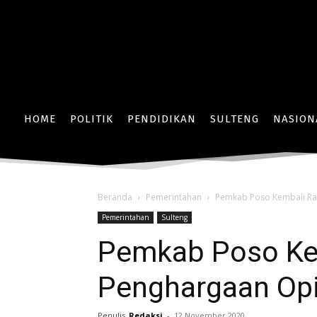
HOME
POLITIK
PENDIDIKAN
SULTENG
NASION
Beranda
Pemerintahan
Pemkab Poso Kembali Ra
Pemerintahan
Sulteng
Pemkab Poso Ke
Penghargaan Op
Penulis
Redaksi
-
12 November 2020