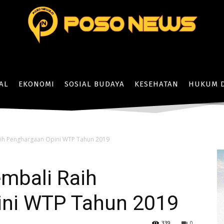
AL
EKONOMI
SOSIAL BUDAYA
KESEHATAN
HUKUM D
ih Penghargaan Opini WTP Tahun 2019
mbali Raih
ini WTP Tahun 2019
339
0