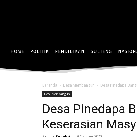
HOME
POLITIK
PENDIDIKAN
SULTENG
NASION
Beranda
Desa Membangun
Desa Pinedapa Bang
Desa Membangun
Desa Pinedapa 
Keserasian Masy
Penulis
Redaksi
-
19 Oktober 2020