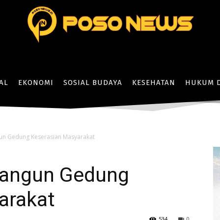
AL
EKONOMI
SOSIAL BUDAYA
KESEHATAN
HUKUM D
un Gedung Keserasian Masyarakat
Bangun Gedung
arakat
534
0