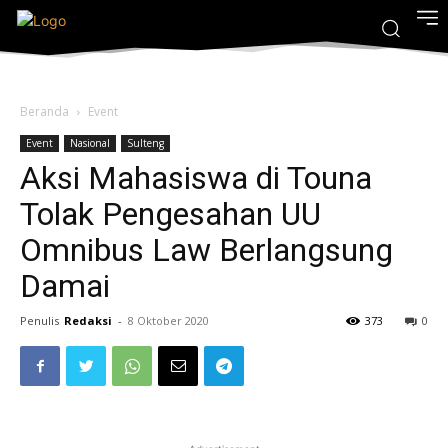
Beranda
Event
Event
Nasional
Sulteng
Aksi Mahasiswa di Touna
Tolak Pengesahan UU
Omnibus Law Berlangsung
Damai
Penulis
Redaksi
-
8 Oktober 2020
373
0