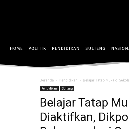
HOME
POLITIK
PENDIDIKAN
SULTENG
NASION
Beranda
Pendidikan
Belajar Tatap Muka di Sekol
Pendidikan
Sulteng
Belajar Tatap Mu
Diaktifkan, Dikp