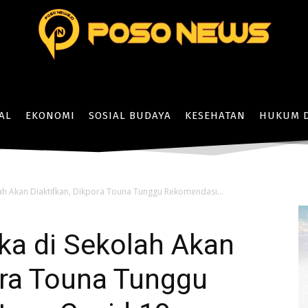
AL
EKONOMI
SOSIAL BUDAYA
KESEHATAN
HUKUM D
ah Akan Diaktifkan, Dikpora Touna Tunggu Rekomendasi...
ka di Sekolah Akan
ora Touna Tunggu