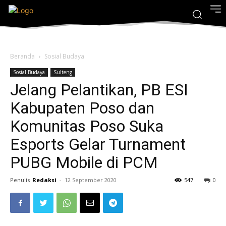
Beranda
Sosial Budaya
Sosial Budaya
Sulteng
Jelang Pelantikan, PB ESI
Kabupaten Poso dan
Komunitas Poso Suka
Esports Gelar Turnament
PUBG Mobile di PCM
Penulis
Redaksi
-
12 September 2020
547
0