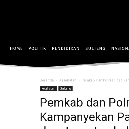
HOME
POLITIK
PENDIDIKAN
SULTENG
NASION
Beranda
Kesehatan
Pemkab dan Polres Poso Kamp
Kesehatan
Sulteng
Pemkab dan Pol
Kampanyekan Pa