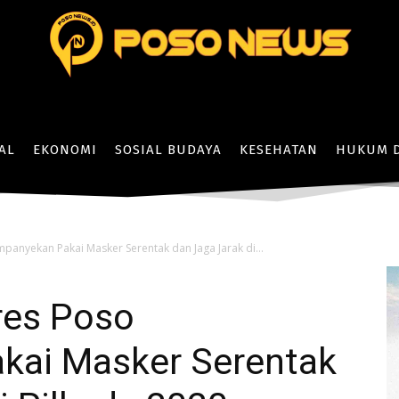
AL
EKONOMI
SOSIAL BUDAYA
KESEHATAN
HUKUM D
anyekan Pakai Masker Serentak dan Jaga Jarak di...
res Poso
kai Masker Serentak