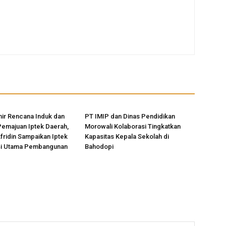
ir Rencana Induk dan
PT IMIP dan Dinas Pendidikan
Pemajuan Iptek Daerah,
Morowali Kolaborasi Tingkatkan
Afridin Sampaikan Iptek
Kapasitas Kepala Sekolah di
si Utama Pembangunan
Bahodopi