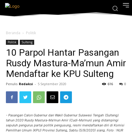
Beranda
Politik
Politik
Sulteng
10 Parpol Hantar Pasangan
Rusdy Mastura-Ma’mun Amir
Mendaftar ke KPU Sulteng
Penulis
Redaksi
-
5 September 2020
616
0
- Pasangan Calon Gubernur dan Wakil Gubernur Sulawesi Tengah (Sulteng)
tahun 2020 Rusdy Mastura-Ma'mun Amir (Cudi-Ma'mun) yang didampingi
sepuluh pengurus partai politik pengusung, resmi mendaftarkan diri di Komisi
Pemilihan Umum (KPU) Provinsi Sulteng, Sabtu (5/9/2020) siang. Foto : NUR