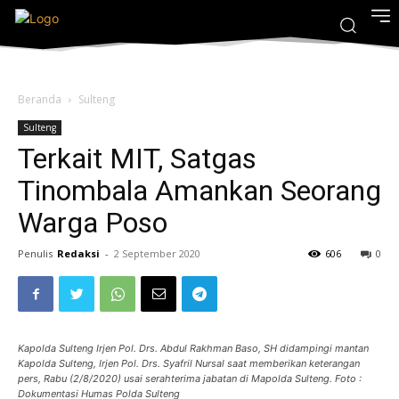
Beranda
Sulteng
Sulteng
Terkait MIT, Satgas
Tinombala Amankan Seorang
Warga Poso
Penulis
Redaksi
-
2 September 2020
606
0
Kapolda Sulteng Irjen Pol. Drs. Abdul Rakhman Baso, SH didampingi mantan
Kapolda Sulteng, Irjen Pol. Drs. Syafril Nursal saat memberikan keterangan
pers, Rabu (2/8/2020) usai serahterima jabatan di Mapolda Sulteng. Foto :
Dokumentasi Humas Polda Sulteng