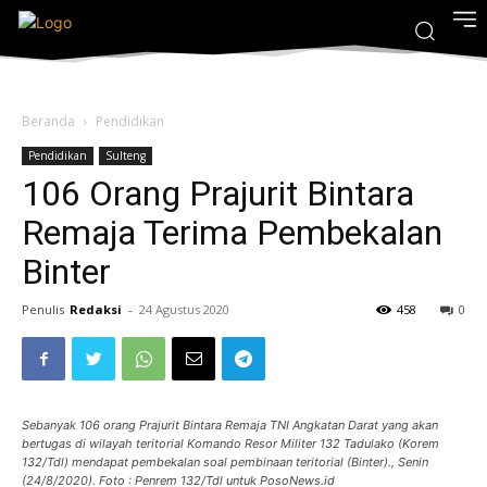
Beranda
Pendidikan
Pendidikan
Sulteng
106 Orang Prajurit Bintara
Remaja Terima Pembekalan
Binter
Penulis
Redaksi
-
24 Agustus 2020
458
0
Sebanyak 106 orang Prajurit Bintara Remaja TNI Angkatan Darat yang akan
bertugas di wilayah teritorial Komando Resor Militer 132 Tadulako (Korem
132/Tdl) mendapat pembekalan soal pembinaan teritorial (Binter)., Senin
(24/8/2020). Foto : Penrem 132/Tdl untuk PosoNews.id