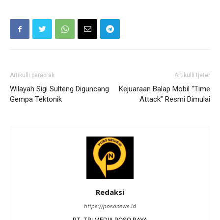
Artikulli paraprak
Artikulli tjetër
Wilayah Sigi Sulteng Diguncang
Kejuaraan Balap Mobil “Time
Gempa Tektonik
Attack” Resmi Dimulai
Redaksi
https://posonews.id
PT. TRI MEDIA POSO RAYA