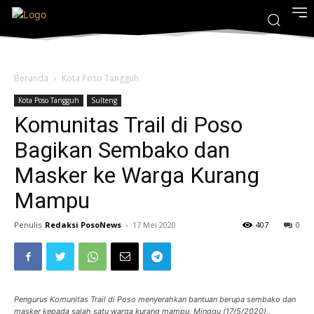
Beranda
Kota Poso Tangguh
Kota Poso Tangguh
Sulteng
Komunitas Trail di Poso
Bagikan Sembako dan
Masker ke Warga Kurang
Mampu
Penulis
Redaksi PosoNews
-
17 Mei 2020
407
0
Pengurus Komunitas Trail di Poso menyerahkan bantuan berupa sembako dan
masker kepada salah satu warga kurang mampu, Minggu (17/5/2020),,