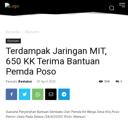
Beranda
Ekonomi
Ekonomi
Terdampak Jaringan MIT,
650 KK Terima Bantuan
Pemda Poso
Penulis
Redaksi
-
28 April 2020
514
0
Suasana Penyerahan Bantuan Sembako Dari Pemda Ke Warga Desa Kilo,Poso
Peisisr Utara Pada Selasa (28/4/2020) (Foto: Mansur)