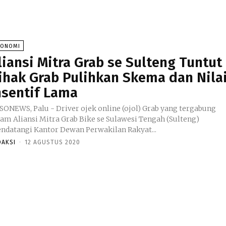
KONOMI
liansi Mitra Grab se Sulteng Tuntut
ihak Grab Pulihkan Skema dan Nila
nsentif Lama
SONEWS, Palu - Driver ojek online (ojol) Grab yang tergabung
lam Aliansi Mitra Grab Bike se Sulawesi Tengah (Sulteng)
ndatangi Kantor Dewan Perwakilan Rakyat...
DAKSI
-
12 AGUSTUS 2020