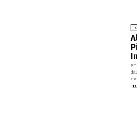
E
A
P
I
PO
da
me
RE