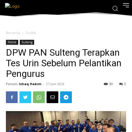
Beranda
Politik
Politik
Sulteng
DPW PAN Sulteng Terapkan
Tes Urin Sebelum Pelantikan
Pengurus
Penulis
Ishaq Hakim
-
27 Juni 2026
51
0