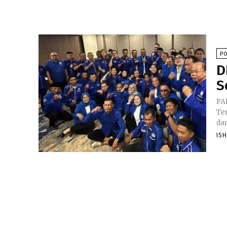
PO
D
S
PA
Te
da
IS