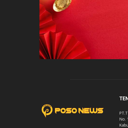
TE
PT.T
No. 
Kabu