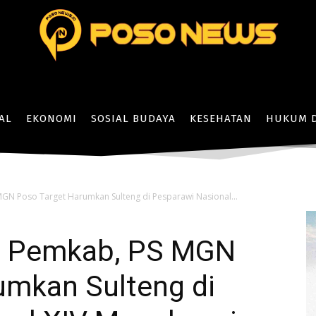
AL
EKONOMI
SOSIAL BUDAYA
KESEHATAN
HUKUM D
N Poso Target Harumkan Sulteng di Pesparawi Nasional...
h Pemkab, PS MGN
umkan Sulteng di