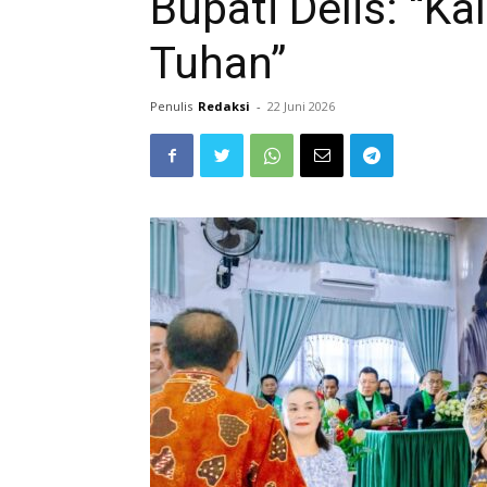
Bupati Delis: “K
Tuhan”
Penulis
Redaksi
-
22 Juni 2026