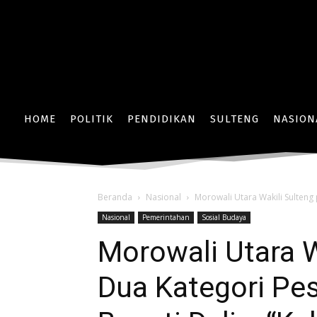
HOME
POLITIK
PENDIDIKAN
SULTENG
NASION
Beranda
Nasional
Morowali Utara Wakili Sulteng 
Nasional
Pemerintahan
Sosial Budaya
Morowali Utara W
Dua Kategori Pes