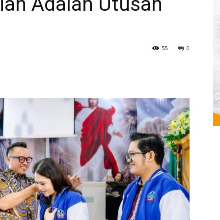
alian Adalah Utusan
55
0