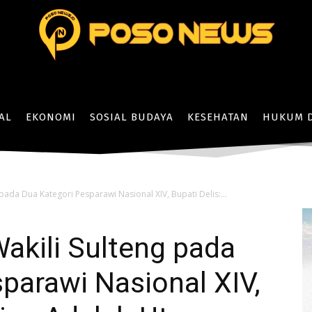
AL
EKONOMI
SOSIAL BUDAYA
KESEHATAN
HUKUM D
pada Dua Kategori Pesparawi Nasional XIV, Bupati Delis:...
akili Sulteng pada
parawi Nasional XIV,