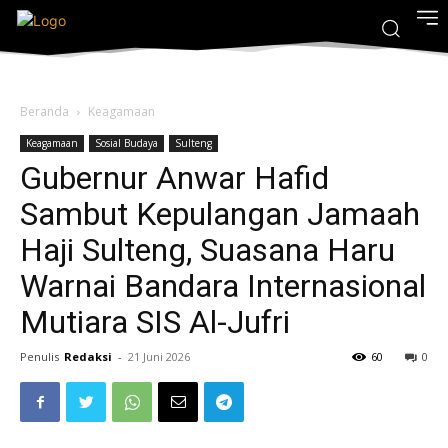
Beranda
Keagamaan
Keagamaan
Sosial Budaya
Sulteng
Gubernur Anwar Hafid
Sambut Kepulangan Jamaah
Haji Sulteng, Suasana Haru
Warnai Bandara Internasional
Mutiara SIS Al-Jufri
Penulis
Redaksi
-
21 Juni 2026
60
0