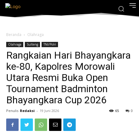
Beranda
Olahraga
Olahraga
Sulteng
TNI/Polri
Rangkaian Hari Bhayangkara
ke-80, Kapolres Morowali
Utara Resmi Buka Open
Tournament Badminton
Bhayangkara Cup 2026
Penulis
Redaksi
-
19 Juni 2026
65
0