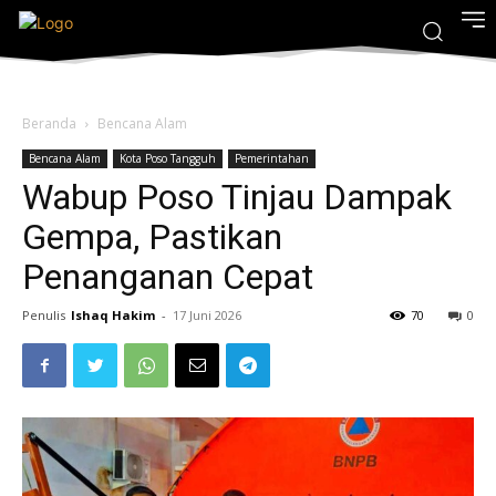
Beranda
Bencana Alam
Bencana Alam
Kota Poso Tangguh
Pemerintahan
Wabup Poso Tinjau Dampak
Gempa, Pastikan
Penanganan Cepat
Penulis
Ishaq Hakim
-
17 Juni 2026
70
0