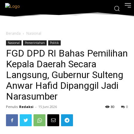
Beranda
Nasional
Nasional
Pemerintahan
Politik
FGD DPD RI Bahas Pemilihan
Kepala Daerah Secara
Langsung, Gubernur Sulteng
Anwar Hafid Dipanggil Jadi
Narasumber
Penulis
Redaksi
-
15 Juni 2026
80
0